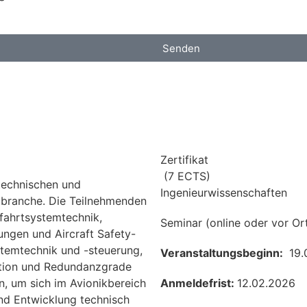
Senden
Zertifikat
(
7
ECTS)
 technischen und
Ingenieurwissenschaften
tbranche. Die Teilnehmenden
tfahrtsystemtechnik,
Seminar (online oder vor Or
ngen und Aircraft Safety-
temtechnik und -steuerung,
Veranstaltungsbeginn:
19.
tion und Redundanzgrade
n, um sich im Avionikbereich
Anmeldefrist:
12.02.2026
und Entwicklung technisch