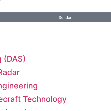
Senden
g (DAS)
Radar
ngineering
ecraft Technology