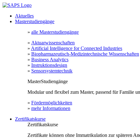
Zum
Inhalt
Main
Aktuelles
springen
Menu
Masterstudiengänge
»
alle Masterstudiengänge
»
Aktuarwissenschaften
»
Artificial Intelligence for Connected Industries
»
Biopharmazeutisch-Medizintechnische Wissenschaften
»
Business Analytics
»
Instruktionsdesign
»
Sensorsystemtechnik
MasterStudiengänge
Modular und flexibel zum Master, passend für Familie und
»
Fördermöglichkeiten
»
mehr Informationen
Zertifikatskurse
Zertifikatskurse
Zertifikate können ohne Immatrikulation zur späteren 