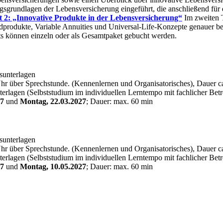
grundlagen der Lebensversicherung eingeführt, die anschließend für
 2: „Innovative Produkte in der Lebensversicherung“
Im zweiten T
dprodukte, Variable Annuities und Universal-Life-Konzepte genauer bet
ts können einzeln oder als Gesamtpaket gebucht werden.
sunterlagen
r über Sprechstunde. (Kennenlernen und Organisatorisches), Dauer c
terlagen (Selbststudium im individuellen Lerntempo mit fachlicher Bet
27
und
Montag, 22.03.2027
; Dauer: max. 60 min
sunterlagen
r über Sprechstunde. (Kennenlernen und Organisatorisches), Dauer c
terlagen (Selbststudium im individuellen Lerntempo mit fachlicher Bet
27
und
Montag, 10.05.2027
; Dauer: max. 60 min