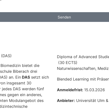
Senden
n (DAS)
Diploma of Advanced Studi
(
30
ECTS)
Biomedizin bietet die
Naturwissenschaften, Mediz
schule Biberach drei
AS) an. Ein
DAS
setzt sich
Blended Learning mit Präse
on insgesamt 30
 jedes DAS werden fünf
Anmeldefrist:
15.03.2026
nes gegen ein anderes,
mten Modulangebot des
Anbieter:
Universität Ulm &
izintechnische