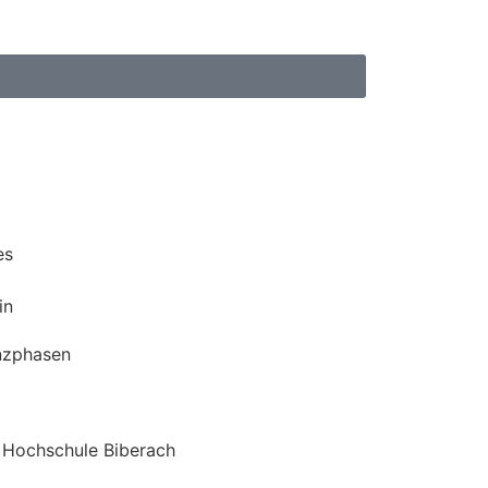
es
in
nzphasen
 Hochschule Biberach