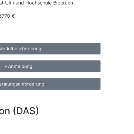
tät Ulm und Hochschule Biberach
6770
€
 Modulbeschreibung
» Anmeldung
eratungsanforderung
ion (DAS)